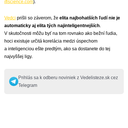
iflscience.com
).
Vedci
prišli so záverom, že
elita najbohatších ľudí nie je
automaticky aj elita tých najinteligentnejších
.
V skutočnosti môžu byť na tom rovnako ako bežní ľudia,
hoci existuje určitá korelácia medzi úspechom
a inteligenciou ešte predtým, ako sa dostanete do tej
najvyššej ligy.
Prihlás sa k odberu noviniek z Vedelisteze.sk cez
Telegram