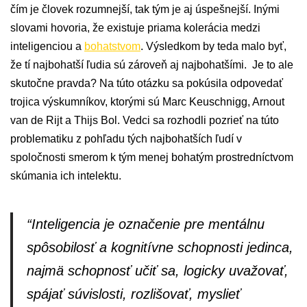
čím je človek rozumnejší, tak tým je aj úspešnejší. Inými
slovami hovoria, že existuje priama kolerácia medzi
inteligenciou a
bohatstvom
. Výsledkom by teda malo byť,
že tí najbohatší ľudia sú zároveň aj najbohatšími. Je to ale
skutočne pravda? Na túto otázku sa pokúsila odpovedať
trojica výskumníkov, ktorými sú Marc Keuschnigg, Arnout
van de Rijt a Thijs Bol. Vedci sa rozhodli pozrieť na túto
problematiku z pohľadu tých najbohatších ľudí v
spoločnosti smerom k tým menej bohatým prostredníctvom
skúmania ich intelektu.
“Inteligencia je označenie pre mentálnu
spôsobilosť a kognitívne schopnosti jedinca,
najmä schopnosť učiť sa, logicky uvažovať,
spájať súvislosti, rozlišovať, myslieť