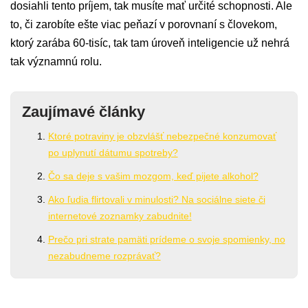
dosiahli tento príjem, tak musíte mať určité schopnosti. Ale
to, či zarobíte ešte viac peňazí v porovnaní s človekom,
ktorý zarába 60-tisíc, tak tam úroveň inteligencie už nehrá
tak významnú rolu.
Zaujímavé články
Ktoré potraviny je obzvlášť nebezpečné konzumovať
po uplynutí dátumu spotreby?
Čo sa deje s vašim mozgom, keď pijete alkohol?
Ako ľudia flirtovali v minulosti? Na sociálne siete či
internetové zoznamky zabudnite!
Prečo pri strate pamäti prídeme o svoje spomienky, no
nezabudneme rozprávať?