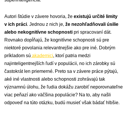
Autori štúdie v závere hovoria, že
existujú určité limity
v ich práci
. Jednou z nich je,
že nezohľadňovali úsilie
alebo nekognitívne schopnosti
pri spracovaní dát.
Rovnako dopĺňajú, že kognitívne schopnosti sú pre
niektoré povolania relevantnejšie ako pre iné. Dobrým
príkladom sú
akademici
, ktorí patria medzi
najinteligentnejších ľudí v populácii, no ich zárobky sú
častokrát len priemerné. Preto sa v závere práce pýtajú,
aké iné vlastnosti alebo schopnosti zohrávajú tak
významnú úlohu, že ľudia dokážu zarobiť neporovnateľne
viac peňazí ako väčšina populácie? Na to, aby našli
odpoveď na túto otázku, budú musieť však bádať hlbšie.