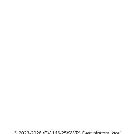
© 2023-2026 (EV 146/25/SWP) Česť pirátom, ktorí