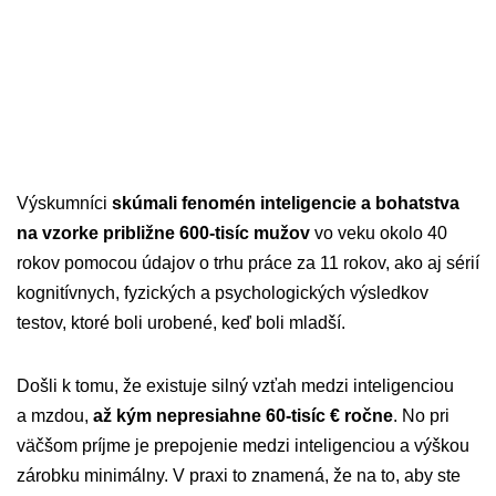
Výskumníci
skúmali fenomén inteligencie a bohatstva
na vzorke približne 600-tisíc mužov
vo veku okolo 40
rokov pomocou údajov o trhu práce za 11 rokov, ako aj sérií
kognitívnych, fyzických a psychologických výsledkov
testov, ktoré boli urobené, keď boli mladší.
Došli k tomu, že existuje silný vzťah medzi inteligenciou
a mzdou,
až kým nepresiahne 60-tisíc € ročne
. No pri
väčšom príjme je prepojenie medzi inteligenciou a výškou
zárobku minimálny. V praxi to znamená, že na to, aby ste