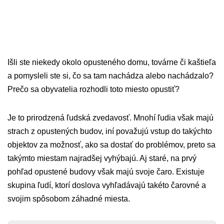
Išli ste niekedy okolo
opusteného domu, továrne či kaštieľa
a pomysleli ste si, čo sa tam nachádza alebo nachádzalo?
Prečo sa obyvatelia rozhodli toto miesto opustiť?
Je to prirodzená ľudská zvedavosť. Mnohí ľudia však majú
strach z opustených budov, iní považujú vstup do takýchto
objektov za možnosť, ako sa dostať do problémov, preto sa
takýmto miestam najradšej vyhýbajú. Aj staré, na prvý
pohľad opustené budovy však majú svoje čaro. Existuje
skupina ľudí, ktorí doslova vyhľadávajú takéto čarovné a
svojim spôsobom záhadné miesta.