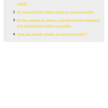
slúžia?
20 neuveriteľných faktov, ktoré sú naozaj pravdivé
Dvojica cestuje po svete a zachytáva miesta natáčania
tých najslávnejších filmov a seriálov
Viete ako zapáliť zápalku za pomoci gumičky?