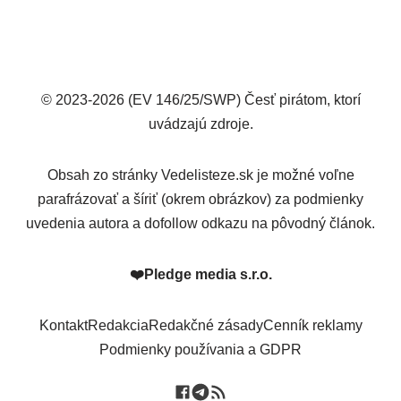
© 2023-2026 (EV 146/25/SWP) Česť pirátom, ktorí
uvádzajú zdroje.
Obsah zo stránky Vedelisteze.sk je možné voľne
parafrázovať a šíriť (okrem obrázkov) za podmienky
uvedenia autora a dofollow odkazu na pôvodný článok.
❤️
Pledge media s.r.o.
Kontakt
Redakcia
Redakčné zásady
Cenník reklamy
Podmienky používania a GDPR