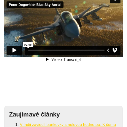
Zaujímavé články
V Indii zaviedli bankovky s nulovou hodnotou. K čomu