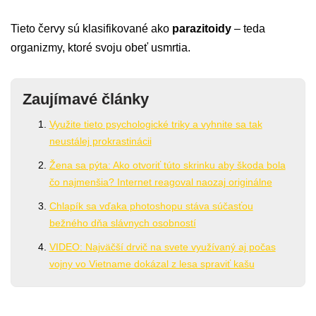
Tieto červy sú klasifikované ako
parazitoidy
– teda
organizmy, ktoré svoju obeť usmrtia.
Zaujímavé články
Využite tieto psychologické triky a vyhnite sa tak
neustálej prokrastinácii
Žena sa pýta: Ako otvoriť túto skrinku aby škoda bola
čo najmenšia? Internet reagoval naozaj originálne
Chlapík sa vďaka photoshopu stáva súčasťou
bežného dňa slávnych osobností
VIDEO: Najväčší drvič na svete využívaný aj počas
vojny vo Vietname dokázal z lesa spraviť kašu