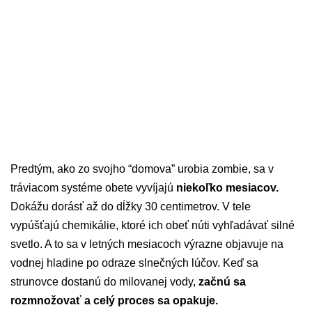
Predtým, ako zo svojho “domova” urobia zombie, sa v
tráviacom systéme obete vyvíjajú
niekoľko mesiacov.
Dokážu dorásť až do dĺžky 30 centimetrov. V tele
vypúšťajú chemikálie, ktoré ich obeť núti vyhľadávať silné
svetlo. A to sa v letných mesiacoch výrazne objavuje na
vodnej hladine po odraze slnečných lúčov. Keď sa
strunovce dostanú do milovanej vody,
začnú sa
rozmnožovať a celý proces sa opakuje.