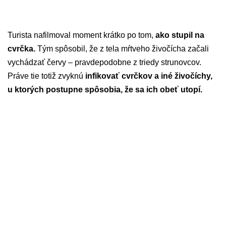
Turista nafilmoval moment krátko po tom,
ako stupil na
cvrčka.
Tým spôsobil, že z tela mŕtveho živočícha začali
vychádzať červy – pravdepodobne z triedy strunovcov.
Práve tie totiž zvyknú
infikovať cvrčkov a iné živočíchy,
u ktorých postupne spôsobia, že sa ich obeť utopí.