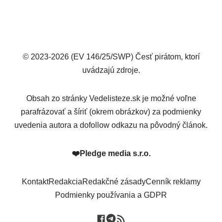
© 2023-2026 (EV 146/25/SWP) Česť pirátom, ktorí
uvádzajú zdroje.
Obsah zo stránky Vedelisteze.sk je možné voľne
parafrázovať a šíriť (okrem obrázkov) za podmienky
uvedenia autora a dofollow odkazu na pôvodný článok.
❤️
Pledge media s.r.o.
Kontakt
Redakcia
Redakčné zásady
Cenník reklamy
Podmienky používania a GDPR