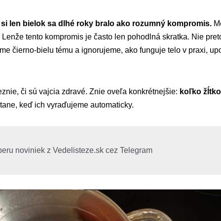
si len bielok sa dlhé roky bralo ako rozumný kompromis.
Me
n. Lenže tento kompromis je často len pohodlná skratka. Nie preto,
íme čierno-bielu tému a ignorujeme, ako funguje telo v praxi, up
nie, či sú vajcia zdravé. Znie oveľa konkrétnejšie:
koľko žĺtko
tane, keď ich vyraďujeme automaticky.
beru noviniek z Vedelisteze.sk cez Telegram