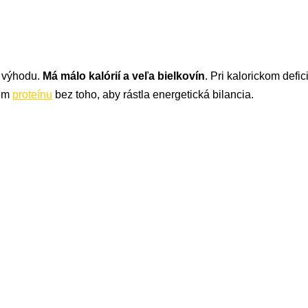
ú výhodu.
Má málo kalórií a veľa bielkovín
. Pri kalorickom defi
jem
proteínu
bez toho, aby rástla energetická bilancia.