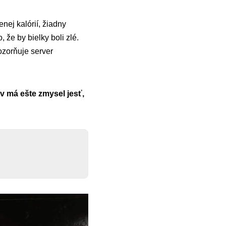
nej kalórií, žiadny
 že by bielky boli zlé.
ozorňuje server
v má ešte zmysel jesť,