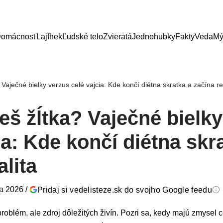
omácnosť
Lajfhek
Ľudské telo
Zvieratá
Jednohubky
Fakty
Veda
Mý
Vaječné bielky verzus celé vajcia: Kde končí diétna skratka a začína re
eš žĺtka? Vaječné bielky
ia: Kde končí diétna skr
alita
ra 2026
/
Pridaj si vedelisteze.sk do svojho Google feedu
problém, ale zdroj dôležitých živín. Pozri sa, kedy majú zmysel c