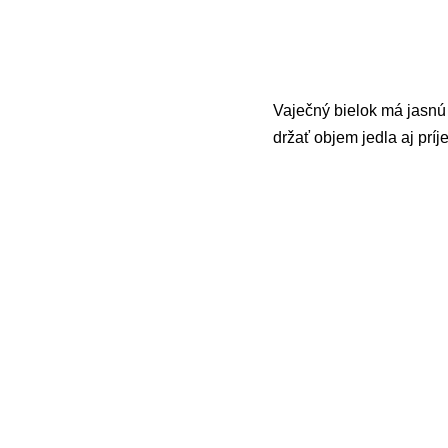
Vaječný bielok má jasn
držať objem jedla aj prí