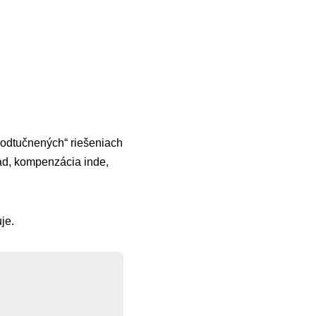
„odtučnených“ riešeniach
lad, kompenzácia inde,
je.