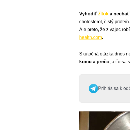
Vyhodiť
žĺtok
a nechať 
cholesterol, čistý proteí
Ale preto, že z vajec rob
health.com
.
Skutočná otázka dnes nez
komu a prečo,
a čo sa s
Prihlás sa k od