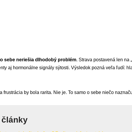
 o sebe neriešia dlhodobý problém
. Strava postavená len na 
ienty aj hormonálne signály sýtosti. Výsledok pozná veľa ľudí: h
tna frustrácia by bola rarita. Nie je. To samo o sebe niečo naznaču
 články