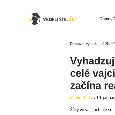
Domov
D
Domov
»
Vyhadzuješ žĺtka? 
Vyhadzuj
celé vajc
začína re
Martin Borko
/
10. januá
Žĺtky vo vajciach nie sú 