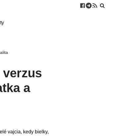
ty
alita
 verzus
atka a
elé vajcia, kedy bielky,