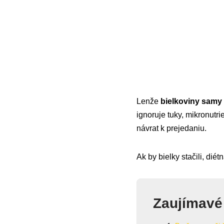
Lenže
bielkoviny samy
ignoruje tuky, mikronutr
návrat k prejedaniu.
Ak by bielky stačili, dié
Zaujímavé