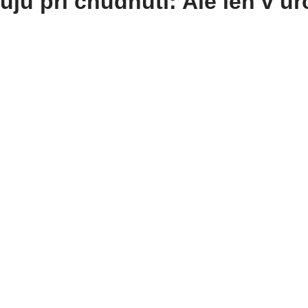
ujú pri chudnutí: Ale len v u