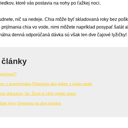
iedkov, ktoré vás postavia na nohy po ťažkej noci.
udnete, nič sa nedeje. Chia môže byť skladovaná roky bez pošk
 prijímania chia vo vode, nimi môžete napríklad posypať šalát a
álna denná odporúčaná dávka sú však len dve čajové lyžičky!
 články
inečnosť?
c v argentínskej Patagónii ako jeden z mála rastie
oré dokazujú, že: Život si vždy nájde cestu
ššej hory Oregonu na dne pohára