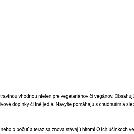
travinou vhodnou nielen pre vegetariánov či vegánov. Obsahuj
živové doplnky či iné jedlá. Navyše pomáhajú s chudnutím a zle
nebolo počuť a teraz sa znova stávajú hitom! O ich účinkoch ved