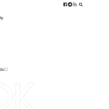
ty
edu