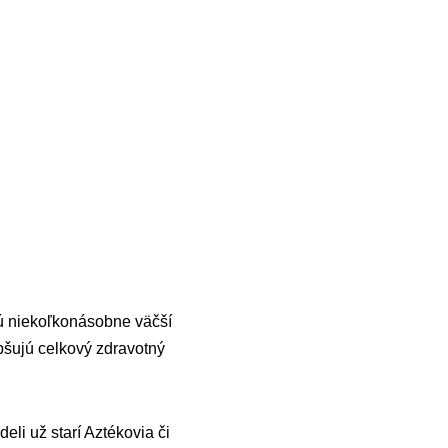
ú niekoľkonásobne väčší
pšujú celkový zdravotný
eli už starí Aztékovia či