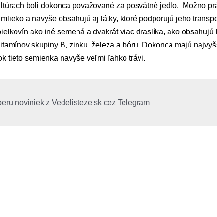
ultúrach boli dokonca považované za posvätné jedlo. Možno pr
 mlieko a navyše obsahujú aj látky, ktoré podporujú jeho transpo
 bielkovín ako iné semená a dvakrát viac draslíka, ako obsahuj
 vitamínov skupiny B, zinku, železa a bóru. Dokonca majú najv
k tieto semienka navyše veľmi ľahko trávi.
beru noviniek z Vedelisteze.sk cez Telegram