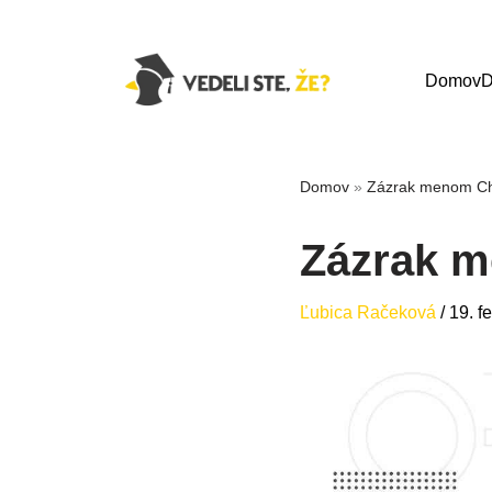
Domov
D
Domov
»
Zázrak menom Ch
Zázrak 
Ľubica Račeková
/
19. f