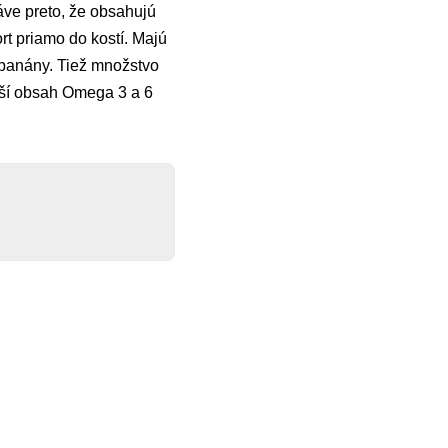
áve preto, že obsahujú
rt priamo do kostí. Majú
ú banány. Tiež množstvo
yšší obsah Omega 3 a 6