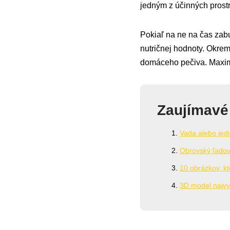
jedným z účinných prostr
Pokiaľ na ne na čas zab
nutričnej hodnoty. Okrem
domáceho pečiva. Maxim
Zaujímavé
Vada alebo jed
Obrovský ľadove
10 obrázkov, kt
3D model najvy