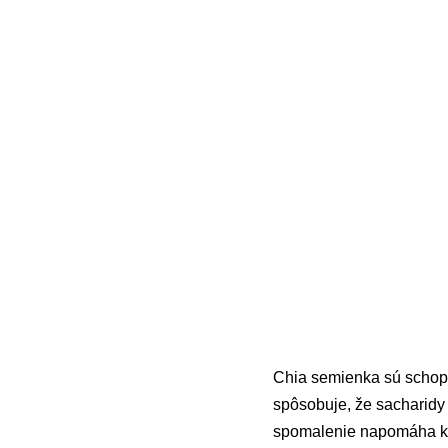
Chia semienka sú schopn
spôsobuje, že sacharidy 
spomalenie napomáha k c