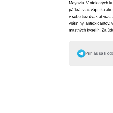
Mayovia. V niektorých k
päťkrát viac vápnika ako
v sebe tiež dvakrát viac
vlákniny, antioxidantov,
mastných kyselín. Žalúdo
Prihlás sa k od