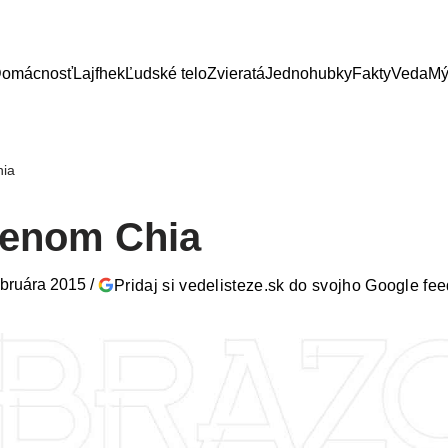
omácnosť
Lajfhek
Ľudské telo
Zvieratá
Jednohubky
Fakty
Veda
Mý
ia
menom Chia
ebruára 2015
/
Pridaj si vedelisteze.sk do svojho Google fe