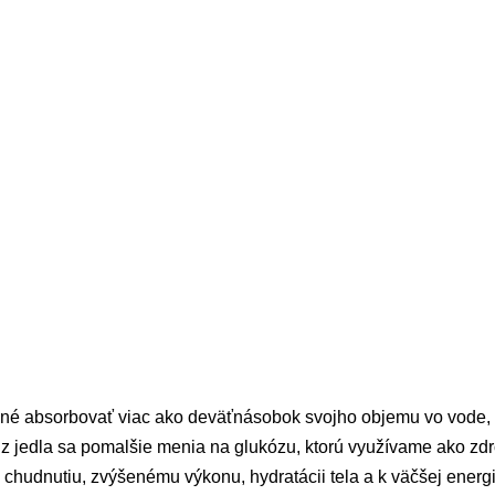
é absorbovať viac ako deväťnásobok svojho objemu vo vode, v k
z jedla sa pomalšie menia na glukózu, ktorú využívame ako zdro
hudnutiu, zvýšenému výkonu, hydratácii tela a k väčšej energi