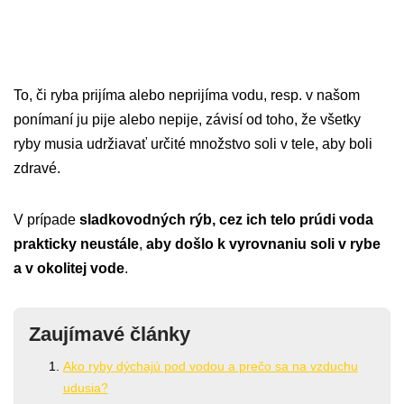
To, či ryba prijíma alebo neprijíma vodu, resp. v našom
ponímaní ju pije alebo nepije, závisí od toho, že všetky
ryby musia udržiavať určité množstvo soli v tele, aby boli
zdravé.
V prípade
sladkovodných rýb, cez ich telo prúdi voda
prakticky neustále
,
aby došlo k vyrovnaniu soli v rybe
a v okolitej vode
.
Zaujímavé články
Ako ryby dýchajú pod vodou a prečo sa na vzduchu
udusia?