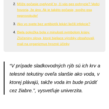
Môže počasie ovplyvniť to, či vás pes pohryzie? Vedci
hovoria, že áno. Ak je takéto počasie, svojho psa
neprovokujte!
Ako vo svete bez antibiotík lekári liečili infekcie?
Biela pokožka bola v minulosti symbolom krásy.
Zlúčeniny olova, ktoré bieliace výrobky obsahovali,
mali na organizmus hrozné účinky
“V prípade sladkovodných rýb sú ich krv a
telesné tekutiny oveľa slanšie ako voda, v
ktorej plávajú, takže voda im bude prúdiť
cez žiabre.”, vysvetľuje univerzita.