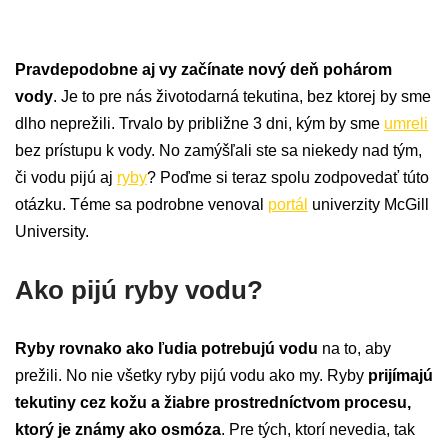
Pravdepodobne aj vy začínate nový deň pohárom
vody
. Je to pre nás životodarná tekutina, bez ktorej by sme
dlho neprežili. Trvalo by približne 3 dni, kým by sme
umreli
bez prístupu k vody. No zamýšľali ste sa niekedy nad tým,
či vodu pijú aj
ryby
? Poďme si teraz spolu zodpovedať túto
otázku. Téme sa podrobne venoval
portál
univerzity McGill
University.
Ako pijú ryby vodu?
Ryby rovnako ako ľudia potrebujú vodu
na to, aby
prežili. No nie všetky ryby pijú vodu ako my. Ryby
prijímajú
tekutiny cez kožu a žiabre prostredníctvom procesu,
ktorý je známy ako osmóza
. Pre tých, ktorí nevedia, tak