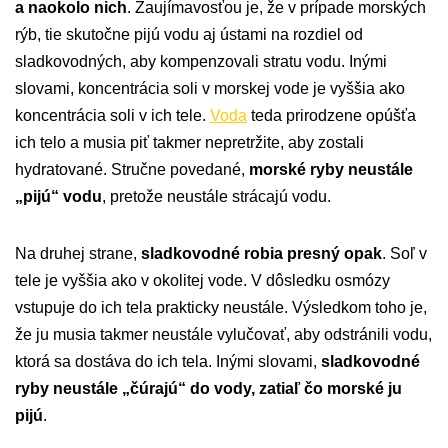
a naokolo nich
. Zaujímavosťou je, že v prípade morských
rýb, tie skutočne pijú vodu aj ústami na rozdiel od
sladkovodných, aby kompenzovali stratu vodu. Inými
slovami, koncentrácia soli v morskej vode je vyššia ako
koncentrácia soli v ich tele.
Voda
teda prirodzene opúšťa
ich telo a musia piť takmer nepretržite, aby zostali
hydratované. Stručne povedané,
morské ryby neustále
„pijú“ vodu
, pretože neustále strácajú vodu.
Na druhej strane,
sladkovodné robia presný opak
. Soľ v
tele je vyššia ako v okolitej vode. V dôsledku osmózy
vstupuje do ich tela prakticky neustále. Výsledkom toho je,
že ju musia takmer neustále vylučovať, aby odstránili vodu,
ktorá sa dostáva do ich tela. Inými slovami,
sladkovodné
ryby neustále „čúrajú“ do vody, zatiaľ čo morské ju
pijú
.