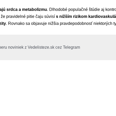
kajú srdca a metabolizmu
. Dlhodobé populačné štúdie aj kontr
že pravidelné pitie čaju súvisí
s nižším rizikom kardiovaskul
zity
. Rovnako sa objavuje nižšia pravdepodobnosť niektorých ty
beru noviniek z Vedelisteze.sk cez Telegram