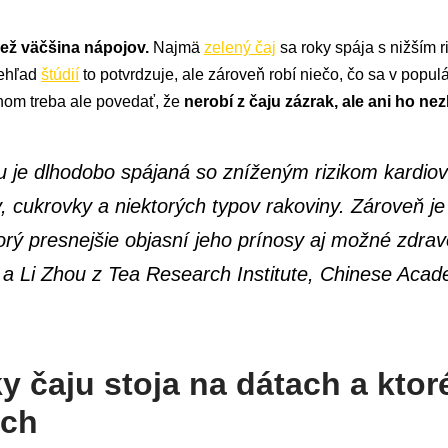
ež väčšina nápojov.
Najmä
zelený čaj
sa roky spája s nižším r
rehľad
štúdií
to potvrdzuje, ale zároveň robí niečo, čo sa v popu
om treba ale povedať, že
nerobí z čaju zázrak, ale ani ho ne
 je dlhodobo spájaná so zníženým rizikom kardio
y, cukrovky a niektorých typov rakoviny. Zároveň j
rý presnejšie objasní jeho prínosy aj možné zdravo
 Li Zhou z Tea Research Institute, Chinese Acade
y čaju stoja na dátach a ktor
ach