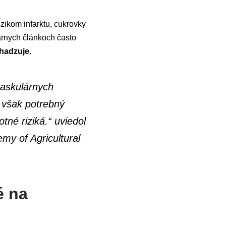
izikom infarktu, cukrovky
lárnych článkoch často
zhadzuje
.
vaskulárnych
e však potrebný
tné riziká.“ uviedol
my of Agricultural
é na