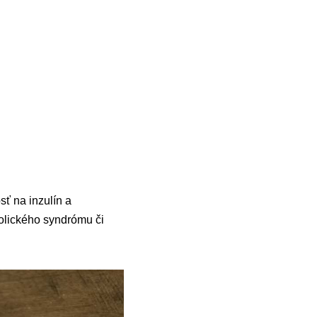
osť na inzulín a
olického syndrómu či