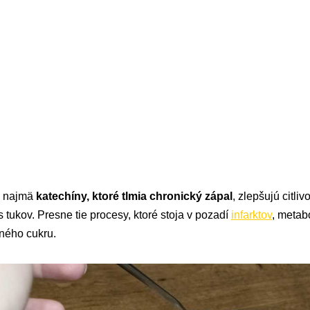
, najmä
katechíny, ktoré tlmia chronický zápal
, zlepšujú citliv
tukov. Presne tie procesy, ktoré stoja v pozadí
infarktov
, metab
ného cukru.