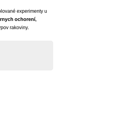
olované experimenty u
árnych ochorení,
pov rakoviny.