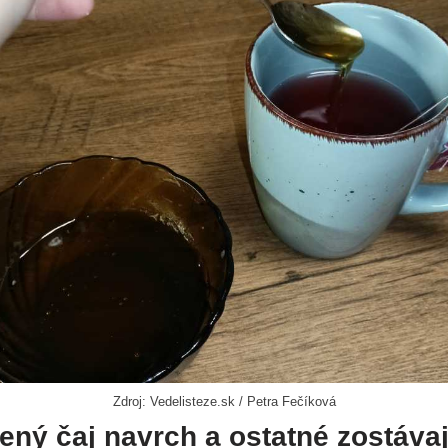
Zdroj: Vedelisteze.sk / Petra Fečíková
ený čaj navrch a ostatné zostáv