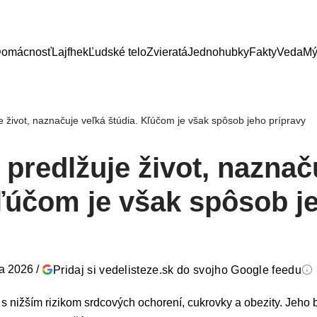
omácnosť
Lajfhek
Ľudské telo
Zvieratá
Jednohubky
Fakty
Veda
Mý
je život, naznačuje veľká štúdia. Kľúčom je však spôsob jeho prípravy
u predlžuje život, naznač
Kľúčom je však spôsob j
ra 2026
/
Pridaj si vedelisteze.sk do svojho Google feedu
s nižším rizikom srdcových ochorení, cukrovky a obezity. Jeho 