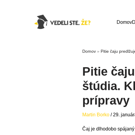
Domov
D
Domov
»
Pitie čaju predlžu
Pitie čaj
štúdia. 
prípravy
Martin Borko
/
29. januá
Čaj je dlhodobo spájaný 