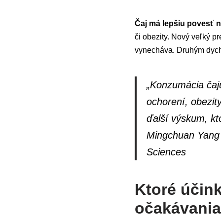
Čaj má lepšiu povesť n
či obezity. Nový veľký p
vynecháva. Druhým dych
„Konzumácia čaju
ochorení, obezit
ďalší výskum, kto
Mingchuan Yang a
Sciences
Ktoré účink
očakávani