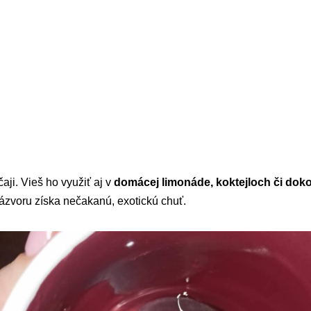
čaji. Vieš ho využiť aj v
domácej limonáde, koktejloch či dok
zázvoru získa nečakanú, exotickú chuť.