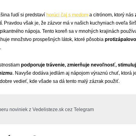
šina ľudí si predstaví
horúci čaj s medom
a citrónom, ktorý nás
í
. Pravdou však je, že zázvor má v našich kuchyniach oveľa širš
pikantného nápoja. Tento koreň sa v mnohých krajinách používa
ahuje množstvo prospešných látok, ktoré pôsobia
protizápalovo
.
stnostiam
podporuje trávenie, zmierňuje nevoľnosť, stimulu
anizmu
. Navyše dodáva jedlám aj nápojom výraznú chuť, ktorá je
 dobre vedieť, kde všade sa dá tento malý zázrak použiť.
beru noviniek z Vedelisteze.sk cez Telegram