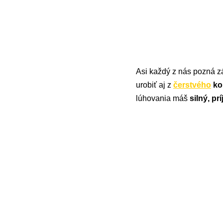
Asi každý z nás pozná z
urobiť aj z
čerstvého
ko
lúhovania máš
silný, p