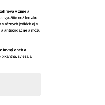
zahrieva v zime a
ie využitie než len ako
 v rôznych jedlách aj v
 a antioxidačne
a môžu
je krvný obeh a
 pikantná, svieža a