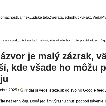
omácnosť
Lajfhek
Ľudské telo
Zvieratá
Jednohubky
Fakty
Veda
Mý
 malý zázrak, väčšina ľudí netuší, kde všade ho môžu použiť okrem čaj
ázvor je malý zázrak, v
uší, kde všade ho môžu 
ju
mbra 2025
/
Pridaj si vedelisteze.sk do svojho Google feed
šie než len v čaji. Dodá jedlám výraznú chuť, podporí trávenie, 