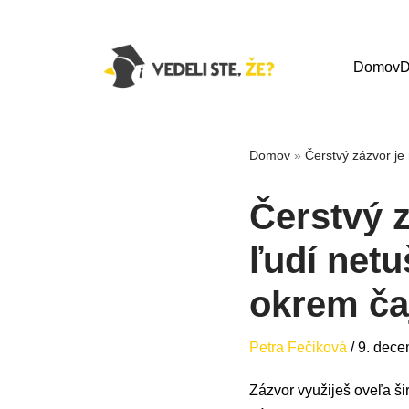
Domov
D
Domov
»
Čerstvý zázvor je
Čerstvý z
ľudí net
okrem ča
Petra Fečiková
/
9. dece
Zázvor využiješ oveľa šir