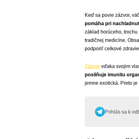
Keď sa povie zázvor, väč
pomáha pri nachladnut
základ horúceho, trochu 
tradičnej medicíne. Obs
podporiť celkové zdravie
Zázvor
vďaka svojim vla
posilňuje imunitu org
jemne exotická. Preto je
Prihlás sa k od