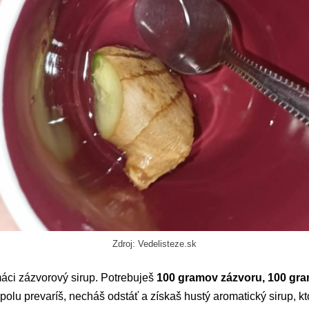
Zdroj: Vedelisteze.sk
máci zázvorový sirup. Potrebuješ
100 gramov zázvoru, 100 gra
spolu prevaríš, necháš odstáť a získaš hustý aromatický sirup, k