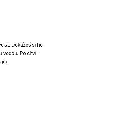
ecka. Dokážeš si ho
ou vodou. Po chvíli
giu.