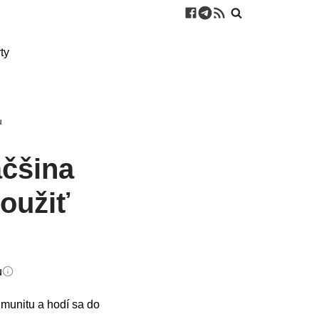
ty
u
äčšina
použiť
u
imunitu a hodí sa do