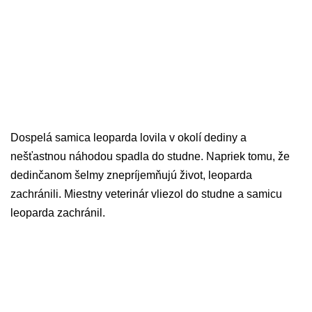
Dospelá samica leoparda lovila v okolí dediny a
nešťastnou náhodou spadla do studne. Napriek tomu, že
dedinčanom šelmy znepríjemňujú život, leoparda
zachránili. Miestny veterinár vliezol do studne a samicu
leoparda zachránil.