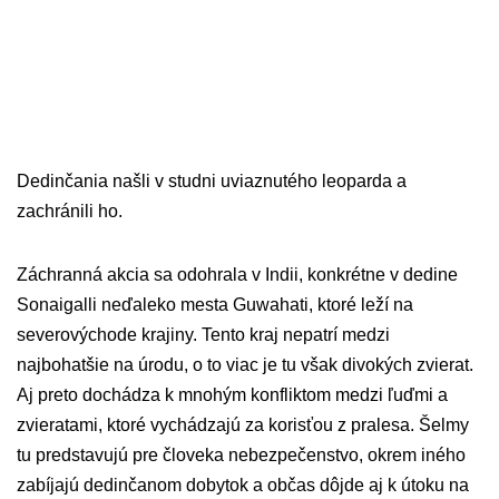
Dedinčania našli v studni uviaznutého leoparda a
zachránili ho.
Záchranná akcia sa odohrala v Indii, konkrétne v dedine
Sonaigalli neďaleko mesta Guwahati, ktoré leží na
severovýchode krajiny. Tento kraj nepatrí medzi
najbohatšie na úrodu, o to viac je tu však divokých zvierat.
Aj preto dochádza k mnohým konfliktom medzi ľuďmi a
zvieratami, ktoré vychádzajú za korisťou z pralesa. Šelmy
tu predstavujú pre človeka nebezpečenstvo, okrem iného
zabíjajú dedinčanom dobytok a občas dôjde aj k útoku na