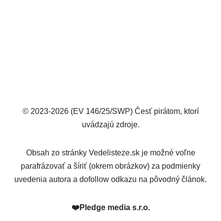
© 2023-2026 (EV 146/25/SWP) Česť pirátom, ktorí
uvádzajú zdroje.
Obsah zo stránky Vedelisteze.sk je možné voľne
parafrázovať a šíriť (okrem obrázkov) za podmienky
uvedenia autora a dofollow odkazu na pôvodný článok.
❤️
Pledge media s.r.o.